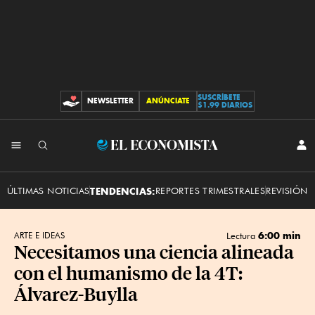
SUSCRÍBETE
NEWSLETTER
ANÚNCIATE
CONTRIBUCIONES
$1.99 DIARIOS
INI
El
SES
Economista
ÚLTIMAS NOTICIAS
TENDENCIAS:
REPORTES TRIMESTRALES
REVISIÓN 
6:00 min
ARTE E IDEAS
Lectura
Necesitamos una ciencia alineada
con el humanismo de la 4T:
Álvarez-Buylla