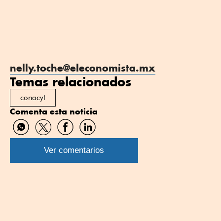
nelly.toche@eleconomista.mx
Temas relacionados
conacyt
Comenta esta noticia
Compartir
Compartir
Compartir
Compartir
por
por
por
por
WhatsApp
Twitter
Facebook
Linkedin
Ver comentarios