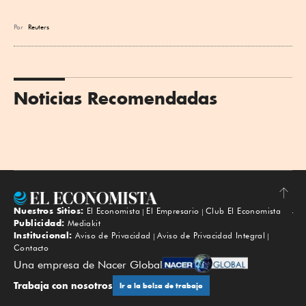
Por
Reuters
Noticias Recomendadas
Nuestros Sitios:
El Economista
El Empresario
Club El Economista
Subir
Publicidad:
Mediakit
Institucional:
Aviso de Privacidad
Aviso de Privacidad Integral
Contacto
Una empresa de Nacer Global
Trabaja con nosotros
Ir a la bolsa de trabajo