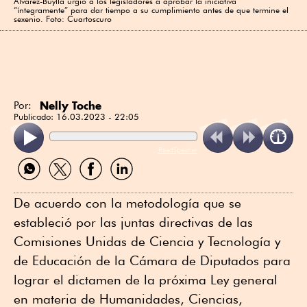
Álvarez-Buylla urgió a los legisladores a aprobar la iniciativa
“íntegramente” para dar tiempo a su cumplimiento antes de que termine el
sexenio. Foto: Cuartoscuro
Nelly Toche
Por:
Publicado:
16.03.2023 - 22:05
ReadSpeaker
Compartir
Compartir
Compartir
Compartir
por
por
por
por
WhatsApp
Twitter
Facebook
Linkedin
De acuerdo con la metodología que se
estableció por las juntas directivas de las
Comisiones Unidas de Ciencia y Tecnología y
de Educación de la Cámara de Diputados para
lograr el dictamen de la próxima Ley general
en materia de Humanidades, Ciencias,