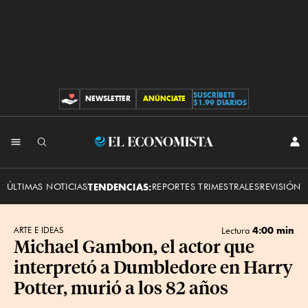
SUSCRÍBETE
NEWSLETTER
ANÚNCIATE
CONTRIBUCIONES
$1.99 DIARIOS
INI
El
SES
Economista
ÚLTIMAS NOTICIAS
TENDENCIAS:
REPORTES TRIMESTRALES
REVISIÓN 
4:00 min
ARTE E IDEAS
Lectura
Michael Gambon, el actor que
interpretó a Dumbledore en Harry
Potter, murió a los 82 años