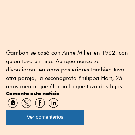
Gambon se casó con Anne Miller en 1962, con
quien tuvo un hijo. Aunque nunca se
divorciaron, en años posteriores también tuvo
otra pareja, la escenógrafa Philippa Hart, 25
años menor que él, con la que tuvo dos hijos.
Comenta esta noticia
Compartir
Compartir
Compartir
Compartir
por
por
por
por
WhatsApp
Twitter
Facebook
Linkedin
Ver comentarios