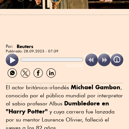
Reuters
Por:
Publicado:
28.09.2023 - 07:39
ReadSpeaker
Compartir
Compartir
Compartir
Compartir
por
por
por
por
WhatsApp
Twitter
Facebook
Linkedin
Michael Gambon
El actor británico-irlandés
,
conocido por el público mundial por interpretar
Dumbledore en
al sabio profesor Albus
"Harry Potter"
y cuya carrera fue lanzada
por su mentor Laurence Olivier, falleció el
jueves a los 82 años.