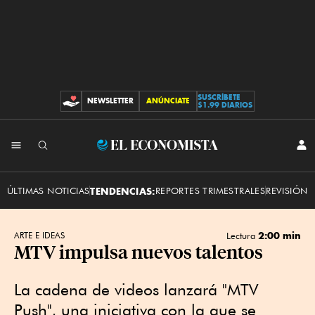
SUSCRÍBETE
NEWSLETTER
ANÚNCIATE
CONTRIBUCIONES
$1.99 DIARIOS
INI
El
SES
Economista
ÚLTIMAS NOTICIAS
TENDENCIAS:
REPORTES TRIMESTRALES
REVISIÓN 
2:00 min
ARTE E IDEAS
Lectura
MTV impulsa nuevos talentos
La cadena de videos lanzará "MTV
Push'', una iniciativa con la que se