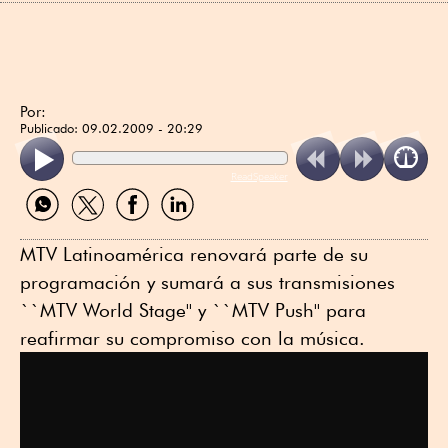
Por:
Publicado:
09.02.2009 - 20:29
ReadSpeaker
Compartir
Compartir
Compartir
Compartir
por
por
por
por
WhatsApp
Twitter
Facebook
Linkedin
MTV Latinoamérica renovará parte de su
programación y sumará a sus transmisiones
``MTV World Stage'' y ``MTV Push'' para
reafirmar su compromiso con la música.