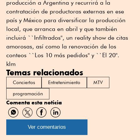
producción a Argentina y recurrirá a la
contratación de productoras externas en ese
país y México para diversificar la producción
local, que arranca en abril y que también
incluirá ``Infiltrados'', un reality show de citas
amorosas, así como la renovación de los
conteos ``Los 10 más pedidos'' y ``El 20''.
klm
Temas relacionados
Conciertos
Entretenimiento
MTV
programación
Comenta esta noticia
Compartir
Compartir
Compartir
Compartir
por
por
por
por
WhatsApp
Twitter
Facebook
Linkedin
Ver comentarios