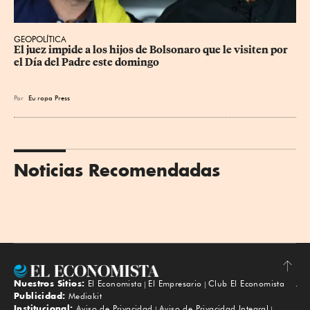
GEOPOLÍTICA
El juez impide a los hijos de Bolsonaro que le visiten por 
el Día del Padre este domingo
Por
Eu
ropa Press
Noticias Recomendadas
Nuestros Sitios:
El Economista
El Empresario
Club El Economista
Subir
Publicidad:
Mediakit
Institucional:
Aviso de Privacidad
Aviso de Privacidad Integral