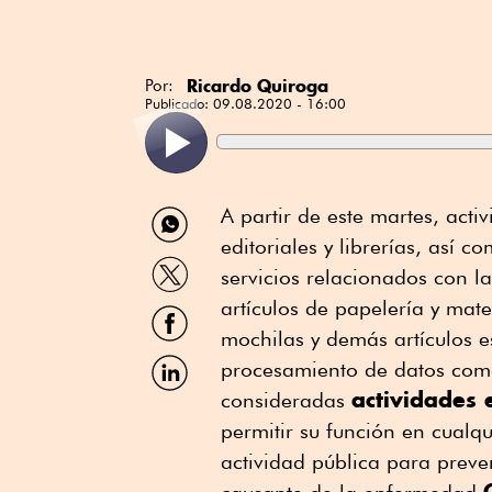
Ricardo Quiroga
Por:
Publicado:
09.08.2020 - 16:00
Compartir
A partir de este martes, acti
por
editoriales y librerías, así 
WhatsApp
Compartir
servicios relacionados con la
por
Twitter
artículos de papelería y mate
Compartir
por
mochilas y demás artículos es
Facebook
Compartir
procesamiento de datos como
por
actividades 
consideradas
Linkedin
permitir su función en cualqu
actividad pública para prev