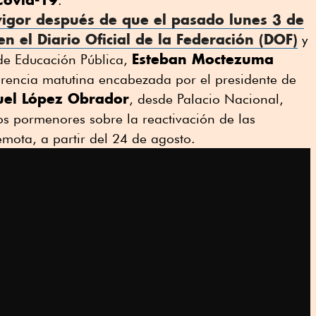
.
vigor después de que el pasado lunes 3 de
n el Diario Oficial de la Federación (DOF)
y
Esteban Moctezuma
 de Educación Pública,
erencia matutina encabezada por el presidente de
el López Obrador
, desde Palacio Nacional,
os pormenores sobre la reactivación de las
emota, a partir del 24 de agosto.