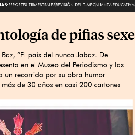
IAS:
REPORTES TRIMESTRALES
REVISIÓN DEL T-MEC
ALIANZA EDUCATIVA
ntología de pifias sex
 Baz, “El país del nunca Jabaz. De
senta en el Museo del Periodismo y las
a un recorrido por su obra humor
de más de 30 años en casi 200 cartones