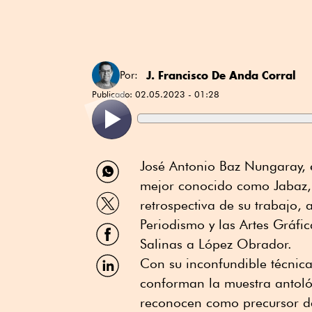
J. Francisco De Anda Corral
Por:
Publicado:
02.05.2023 - 01:28
Compartir
José Antonio Baz Nungaray, el
por
mejor conocido como Jabaz,
WhatsApp
Compartir
retrospectiva de su trabajo,
por
Twitter
Periodismo y las Artes Gráfi
Compartir
por
Salinas a López Obrador.
Facebook
Compartir
Con su inconfundible técnica
por
conforman la muestra antoló
Linkedin
reconocen como precursor del