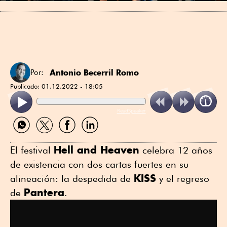
Antonio Becerril Romo
Por:
Publicado:
01.12.2022 - 18:05
ReadSpeaker
Compartir
Compartir
Compartir
Compartir
por
por
por
por
WhatsApp
Twitter
Facebook
Linkedin
Hell and Heaven
El festival
celebra 12 años
de existencia con dos cartas fuertes en su
KISS
alineación: la despedida de
y el regreso
Pantera
de
.