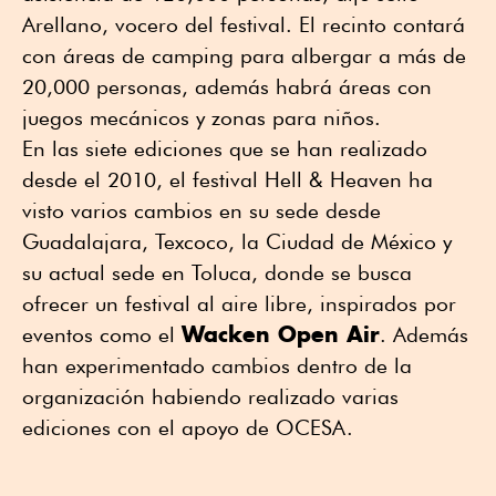
Arellano, vocero del festival. El recinto contará
con áreas de camping para albergar a más de
20,000 personas, además habrá áreas con
juegos mecánicos y zonas para niños.
En las siete ediciones que se han realizado
desde el 2010, el festival Hell & Heaven ha
visto varios cambios en su sede desde
Guadalajara, Texcoco, la Ciudad de México y
su actual sede en Toluca, donde se busca
ofrecer un festival al aire libre, inspirados por
Wacken Open Air
eventos como el
. Además
han experimentado cambios dentro de la
organización habiendo realizado varias
ediciones con el apoyo de OCESA.