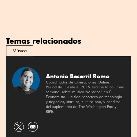
Temas relacionados
Música
Antonio Becerril Romo
Coordinador de Operaciones Online.
Periodista. Desde el 2019 escribe la columna
semanal sobre música “Mixtape” en El
Economista. Ha sido reportero de tecnología
y negocios, startups, cultura pop, y coeditor
del suplemento de The Washington Post y
RIPE.
Compartir
por