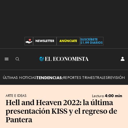
SUSCRÍBETE
NEWSLETTER
ANÚNCIATE
CONTRIBUCIONES
$1.99 DIARIOS
INI
El
SES
Economista
ÚLTIMAS NOTICIAS
TENDENCIAS:
REPORTES TRIMESTRALES
REVISIÓN 
4:00 min
ARTE E IDEAS
Lectura
Hell and Heaven 2022: la última
presentación KISS y el regreso de
Pantera