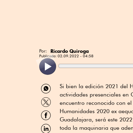
Ricardo Quiroga
Por:
Publicado:
02.09.2022 - 04:58
Compartir
Si bien la edición 2021 del 
por
actividades presenciales en
WhatsApp
Compartir
encuentro reconocido con el
por
Twitter
Humanidades 2020 ex aequo c
Compartir
por
Guadalajara, será este 2022
Facebook
Compartir
toda la maquinaria que ademá
por