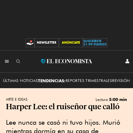
SUSCRÍBETE
NEWSLETTER
ANÚNCIATE
CONTRIBUCIONES
$1.99 DIARIOS
INI
El
SES
Economista
ÚLTIMAS NOTICIAS
TENDENCIAS:
REPORTES TRIMESTRALES
REVISIÓN 
5:00 min
ARTE E IDEAS
Lectura
Harper Lee: el ruiseñor que calló
Lee nunca se casó ni tuvo hijos. Murió
mientras dormía en su casa de