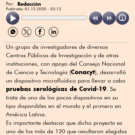
Redacción
Por:
Publicado:
01.12.2020 - 02:12
ReadSpeaker
Compartir
Compartir
Compartir
Compartir
por
por
por
por
WhatsApp
Twitter
Facebook
Linkedin
Un grupo de investigadores de diversos
Centros Públicos de Investigación y de otras
instituciones, con apoyo del Consejo Nacional
Conacyt
de Ciencia y Tecnología (
), desarrolló
un dispositivo microfluídico para llevar a cabo
pruebas serológicas de Covid-19
. Se
trata de uno de los pocos dispositivos en su
tipo disponibles en el mundo y el primero en
América Latina.
Es importante destacar que dicho proyecto es
uno de los más de 120 que resultaron elegidos