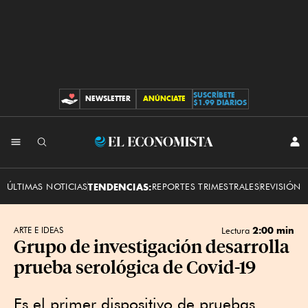
SUSCRÍBETE
NEWSLETTER
ANÚNCIATE
CONTRIBUCIONES
$1.99 DIARIOS
INI
El
SES
Economista
ÚLTIMAS NOTICIAS
TENDENCIAS:
REPORTES TRIMESTRALES
REVISIÓN 
2:00 min
ARTE E IDEAS
Lectura
Grupo de investigación desarrolla
prueba serológica de Covid-19
Es el primer dispositivo de pruebas