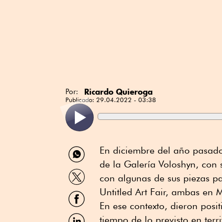
Ricardo Quieroga
Por:
Publicado:
29.04.2022 - 03:38
Compartir
En diciembre del año pasado
por
de la Galería Voloshyn, con 
WhatsApp
Compartir
con algunas de sus piezas pa
por
Twitter
Untitled Art Fair, ambas en 
Compartir
por
En ese contexto, dieron pos
Facebook
Compartir
tiempo de lo previsto en terr