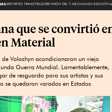
IAS:
REPORTES TRIMESTRALES
REVISIÓN DEL T-MEC
ALIANZA EDUCATIVA
na que se convirtió e
en Material
 de Voloshyn acondicionaron un viejo
gunda Guerra Mundial. Lamentablemente,
ugar de resguardo para sus artistas y sus
stas se quedaron varados en Estados