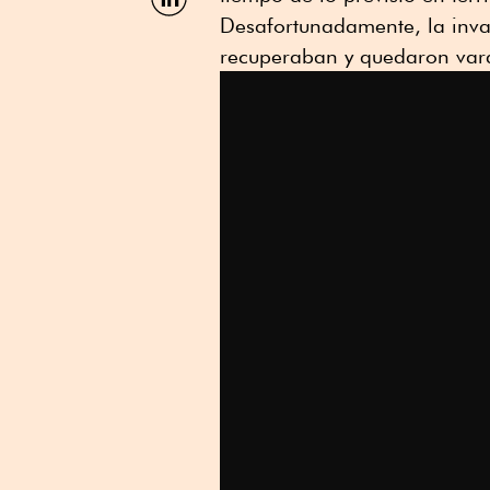
por
Desafortunadamente, la invas
Linkedin
recuperaban y quedaron vara