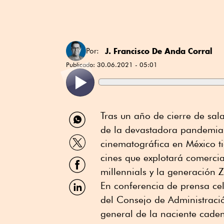
J. Francisco De Anda Corral
Por:
Publicado:
30.06.2021 - 05:01
Compartir
Tras un año de cierre de sala
por
de la devastadora pandemia 
WhatsApp
Compartir
cinematográfica en México t
por
Twitter
cines que explotará comerci
Compartir
por
millennials y la generación 
Facebook
Compartir
En conferencia de prensa ce
por
del Consejo de Administrac
Linkedin
general de la naciente cade