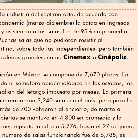
a industria del séptimo arte, de acuerdo con
pandemia (marzo-diciembre) la caída en ingresos
s y asistencia a las salas fue de 95% en promedio,
Muchas salas que no pudieron resistir al
rtina, sobre todo las independientes, pero también
Cinemex
Cinépolis
as cadenas grandes, como
o
;
ibición en México se compone de 7,670 plazas. En
o el semáforo epidemiológico en los estados, los
salían del letargo impuesto por meses. La primera
e reabrieron 3,240 salas en el país, pero para la
ás de 700 volvieron al encierro; de marzo a
biertas se mantuvo en 4,300 en promedio y la
mes repuntó la cifra a 5,776; hasta el 27 de junio,
 número de salas funcionando fue de 6,785, es