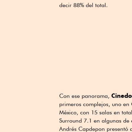
decir 88% del total.
Cinedo
Con ese panorama,
primeros complejos, uno en 
México, con 15 salas en tota
Surround 7.1 en algunas de e
Andrés Capdepon presentó