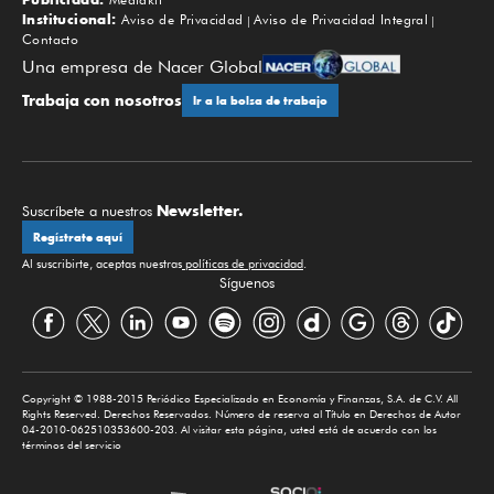
Institucional:
Aviso de Privacidad
Aviso de Privacidad Integral
Contacto
Una empresa de Nacer Global
Trabaja con nosotros
Ir a la bolsa de trabajo
Newsletter.
Suscríbete a nuestros
Regístrate aquí
Al suscribirte, aceptas nuestras
políticas de privacidad
.
Síguenos
Copyright © 1988-2015 Periódico Especializado en Economía y Finanzas, S.A. de C.V. All
Rights Reserved. Derechos Reservados. Número de reserva al Título en Derechos de Autor
04-2010-062510353600-203. Al visitar esta página, usted está de acuerdo con los
términos del servicio