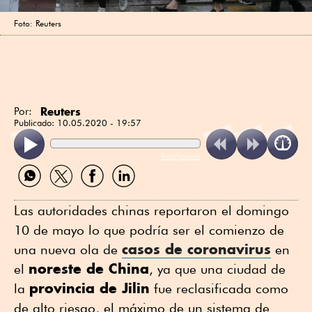
Foto: Reuters
Reuters
Por:
Publicado:
10.05.2020 - 19:57
ReadSpeaker
Compartir
Compartir
Compartir
Compartir
por
por
por
por
WhatsApp
Twitter
Facebook
Linkedin
Las autoridades chinas reportaron el domingo
10 de mayo lo que podría ser el comienzo de
casos de coronavirus
una nueva ola de
en
noreste de China
el
, ya que una ciudad de
provincia de Jilin
la
fue reclasificada como
de alto riesgo, el máximo de un sistema de