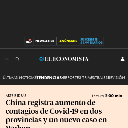
SUSCRÍBETE
NEWSLETTER
ANÚNCIATE
CONTRIBUCIONES
$1.99 DIARIOS
INI
El
SES
Economista
ÚLTIMAS NOTICIAS
TENDENCIAS:
REPORTES TRIMESTRALES
REVISIÓN 
2:00 min
ARTE E IDEAS
Lectura
China registra aumento de
contagios de Covid-19 en dos
provincias y un nuevo caso en
Wuhan