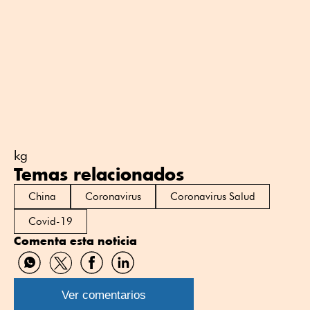
kg
Temas relacionados
China
Coronavirus
Coronavirus Salud
Covid-19
Comenta esta noticia
Compartir
Compartir
Compartir
Compartir
por
por
por
por
WhatsApp
Twitter
Facebook
Linkedin
Ver comentarios