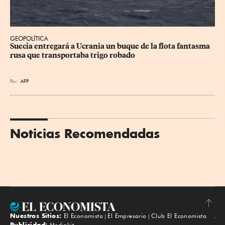
GEOPOLÍTICA
Suecia entregará a Ucrania un buque de la flota fantasma 
rusa que transportaba trigo robado
Por
AFP
Noticias Recomendadas
Nuestros Sitios:
El Economista
El Empresario
Club El Economista
Subir
Publicidad:
Mediakit