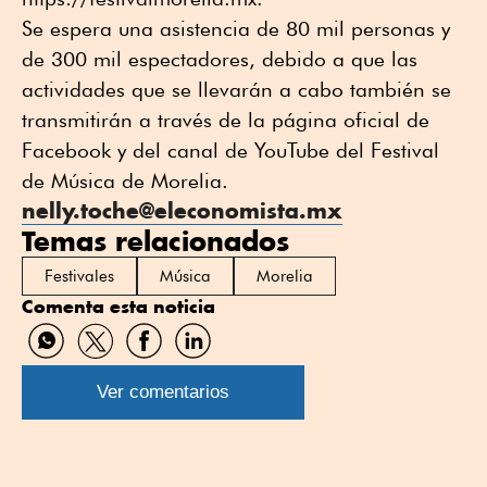
Se espera una asistencia de 80 mil personas y
de 300 mil espectadores, debido a que las
actividades que se llevarán a cabo también se
transmitirán a través de la página oficial de
Facebook y del canal de YouTube del Festival
de Música de Morelia.
nelly.toche@eleconomista.mx
Temas relacionados
Festivales
Música
Morelia
Comenta esta noticia
Compartir
Compartir
Compartir
Compartir
por
por
por
por
WhatsApp
Twitter
Facebook
Linkedin
Ver comentarios