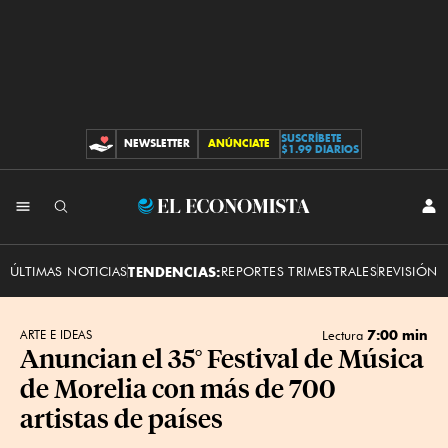
SUSCRÍBETE
NEWSLETTER
ANÚNCIATE
CONTRIBUCIONES
$1.99 DIARIOS
INI
El
SES
Economista
ÚLTIMAS NOTICIAS
TENDENCIAS:
REPORTES TRIMESTRALES
REVISIÓN 
7:00 min
ARTE E IDEAS
Lectura
Anuncian el 35° Festival de Música
de Morelia con más de 700
artistas de países