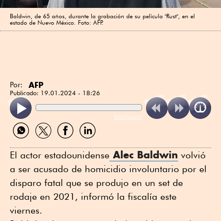
Baldwin, de 65 años, durante la grabación de su película "Rust", en el
estado de Nuevo México. Foto: AFP.
AFP
Por:
Publicado:
19.01.2024 - 18:26
ReadSpeaker
Compartir
Compartir
Compartir
Compartir
por
por
por
por
WhatsApp
Twitter
Facebook
Linkedin
Alec Baldwin
El actor estadounidense
volvió
a ser acusado de homicidio involuntario por el
disparo fatal que se produjo en un set de
rodaje en 2021, informó la fiscalía este
viernes.