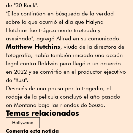
de "30 Rock".
"Ellos continúan en búsqueda de la verdad
sobre lo que ocurrió el día que Halyna
Hutchins fue trágicamente tiroteada y
asesinada", agregó Allred en su comunicado.
Matthew Hutchins
, viudo de la directora de
fotografía, había también iniciado una acción
legal contra Baldwin pero llegó a un acuerdo
en 2022 y se convirtió en el productor ejecutivo
de "Rust".
Después de una pausa por la tragedia, el
rodaje de la película concluyó el año pasado
en Montana bajo las riendas de Souza.
Temas relacionados
Hollywood
Comenta esta noticia