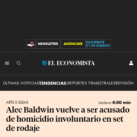
SUSCRÍBETE
NEWSLETTER
ANÚNCIATE
CONTRIBUCIONES
$1.99 DIARIOS
INI
El
SES
Economista
ÚLTIMAS NOTICIAS
TENDENCIAS:
REPORTES TRIMESTRALES
REVISIÓN 
4:00 min
ARTE E IDEAS
Lectura
Alec Baldwin vuelve a ser acusado
de homicidio involuntario en set
de rodaje