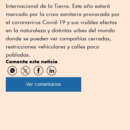
Internacional de la Tierra. Este año estará
marcado por la crisis sanitaria provocada por
el coronavirus Covid-19 y sus visibles efectos
en la naturaleza y distintas urbes del mundo
donde se pueden ver compañías cerradas,
restricciones vehículares y calles poco
pobladas.
Comenta esta noticia
Compartir
Compartir
Compartir
Compartir
por
por
por
por
WhatsApp
Twitter
Facebook
Linkedin
Ver comentarios