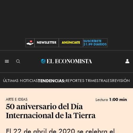
SUSCRÍBETE
NEWSLETTER
ANÚNCIATE
CONTRIBUCIONES
$1.99 DIARIOS
INI
El
SES
Economista
ÚLTIMAS NOTICIAS
TENDENCIAS:
REPORTES TRIMESTRALES
REVISIÓN 
1:00 min
ARTE E IDEAS
Lectura
50 aniversario del Día
Internacional de la Tierra
El 22 de abril de 2020 se celebra el