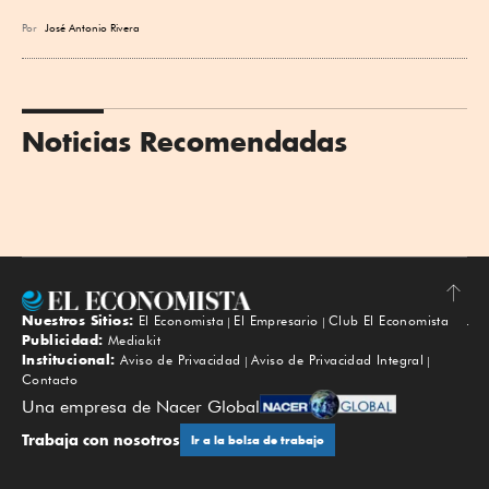
Por
José Antonio Rivera
Noticias Recomendadas
Nuestros Sitios:
El Economista
El Empresario
Club El Economista
Subir
Publicidad:
Mediakit
Institucional:
Aviso de Privacidad
Aviso de Privacidad Integral
Contacto
Una empresa de Nacer Global
Trabaja con nosotros
Ir a la bolsa de trabajo