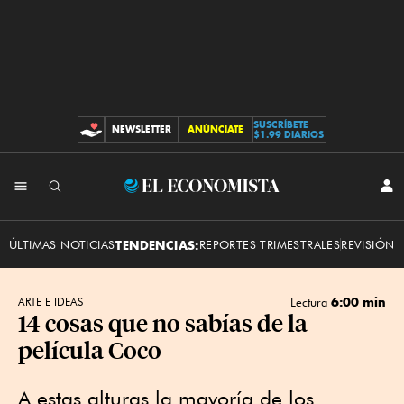
SUSCRÍBETE
NEWSLETTER
ANÚNCIATE
CONTRIBUCIONES
$1.99 DIARIOS
INI
El
SES
Economista
ÚLTIMAS NOTICIAS
TENDENCIAS:
REPORTES TRIMESTRALES
REVISIÓN 
6:00 min
ARTE E IDEAS
Lectura
14 cosas que no sabías de la
película Coco
A estas alturas la mayoría de los