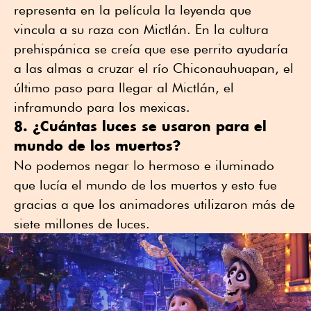
representa en la película la leyenda que
vincula a su raza con Mictlán. En la cultura
prehispánica se creía que ese perrito ayudaría
a las almas a cruzar el río Chiconauhuapan, el
último paso para llegar al Mictlán, el
inframundo para los mexicas.
8. ¿Cuántas luces se usaron para el
mundo de los muertos?
No podemos negar lo hermoso e iluminado
que lucía el mundo de los muertos y esto fue
gracias a que los animadores utilizaron más de
siete millones de luces.