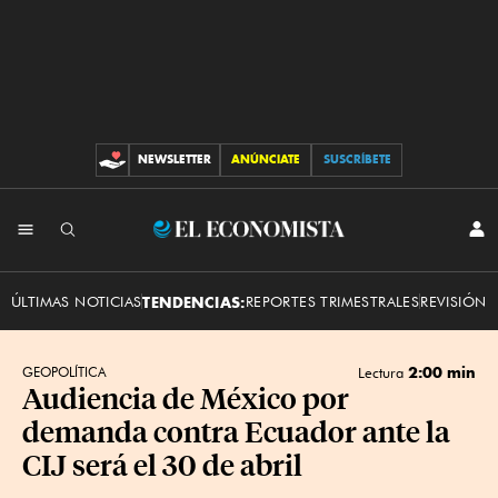
NEWSLETTER
ANÚNCIATE
SUSCRÍBETE
C
O
N
T
R
I
B
I
E
U
N
C
I
l
I
C
O
E
I
N
A
E
c
ÚLTIMAS NOTICIAS
TENDENCIAS:
REPORTES TRIMESTRALES
REVISIÓN 
R
S
S
o
E
S
n
I
Ó
o
N
2:00 min
GEOPOLÍTICA
Lectura
m
Audiencia de México por
i
demanda contra Ecuador ante la
s
t
CIJ será el 30 de abril
a