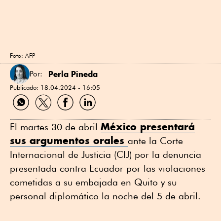
Foto: AFP
Perla Pineda
Por:
Publicado:
18.04.2024 - 16:05
C
C
C
C
o
o
o
o
m
m
m
m
p
p
p
p
México presentará
El martes 30 de abril
a
a
a
a
sus argumentos orales
ante la Corte
r
r
r
r
t
t
t
t
Internacional de Justicia (CIJ) por la denuncia
i
i
i
i
presentada contra Ecuador por las violaciones
r
r
r
r
p
p
p
p
cometidas a su embajada en Quito y su
o
o
o
o
personal diplomático la noche del 5 de abril.
r
r
r
r
W
T
F
L
h
w
a
i