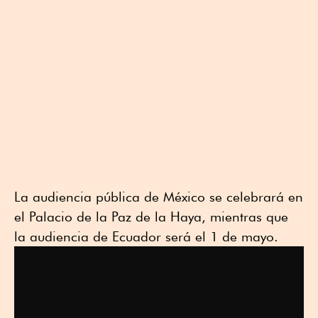
a
i
c
n
t
t
e
k
s
t
b
e
A
e
o
d
p
r
o
i
p
k
n
La audiencia pública de México se celebrará en
el Palacio de la Paz de la Haya, mientras que
la audiencia de Ecuador será el 1 de mayo.