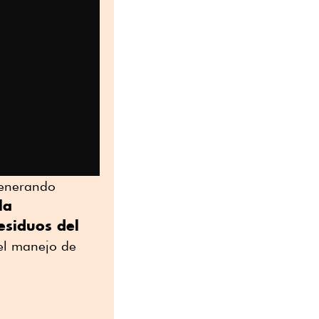
 generando
la
esiduos del
el manejo de