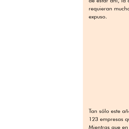
de estar ahí, la
requieran mucha 
expuso.
Tan sólo este añ
123 empresas q
Mientras que en