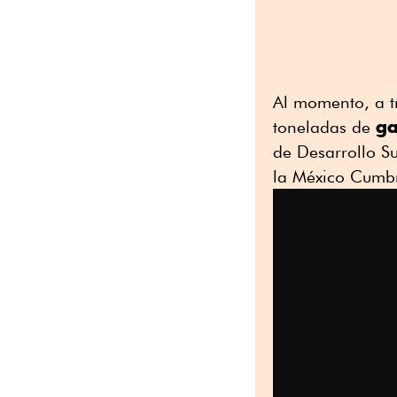
p
k
Al momento, a t
ga
toneladas de
de Desarrollo Su
la México Cumb