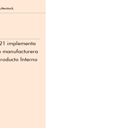
tterstock.
21 implementa
ia manufacturera
Producto Interno