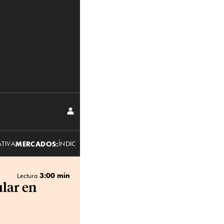
I
N
I
C
I
A
ATIVA
MERCADOS:
ÍNDICES
R
DIVISAS
S
E
S
I
Ó
N
3:00 min
Lectura
lar en