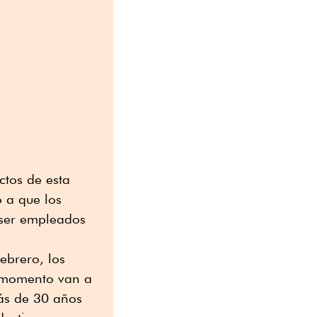
ctos de esta
o a que los
 ser empleados
ebrero, los
e momento van a
 más de 30 años