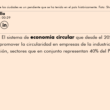
 las ciudades es un pendiente que se ha tenido en el país históricamente. Foto: Shu
lla
- 00:29
C
o
m
p
economía circular
.
El sistema de
que desde el 20
a
 promover la circularidad en empresas de la industr
ción, sectores que en conjunto representan 40% del 
p
o
L
n
k
e
d