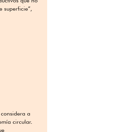
oductivos que no
 superficie”,
 considera a
ía circular.
ue