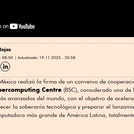
Rojas
- 08:50
Actualizado:
19.11.2025 - 20:58
C
o
m
p
México realizó la firma de un convenio de cooperaci
a
percomputing Centre
(BSC), considerado uno de l
s avanzados del mundo, con el objetivo de acelera
talecer la soberanía tecnológica y preparar el lanzam
p
mputadora más grande de América Latina, totalment
o
L