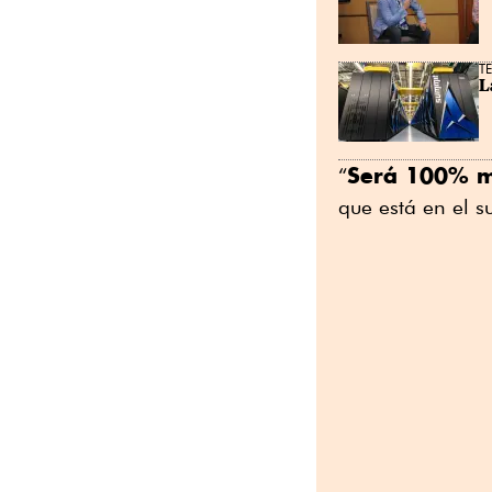
T
L
Será 100% 
“
que está en el s