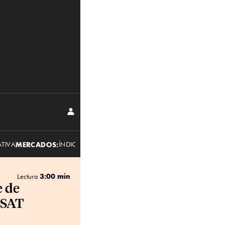
I
N
I
C
I
A
ATIVA
MERCADOS:
ÍNDICES
R
DIVISAS
S
E
S
I
Ó
N
3:00 min
Lectura
 de
l SAT