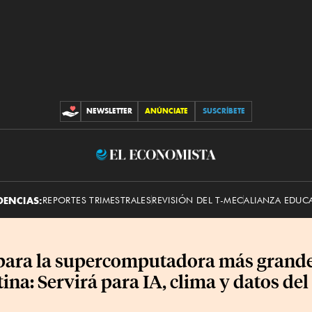
NEWSLETTER
ANÚNCIATE
SUSCRÍBETE
C
O
N
T
R
I
B
E
U
C
l
I
O
E
N
E
c
DENCIAS:
REPORTES TRIMESTRALES
REVISIÓN DEL T-MEC
ALIANZA EDUC
S
o
n
o
m
para la supercomputadora más grande
i
ina: Servirá para IA, clima y datos de
s
t
a