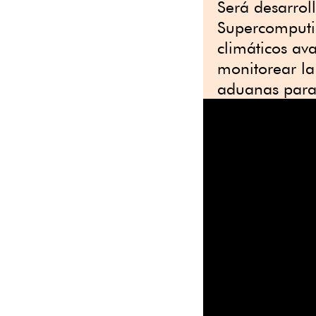
Será desarrol
Supercomputin
climáticos av
monitorear la
aduanas para