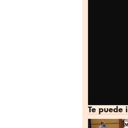
Te puede i
T
M