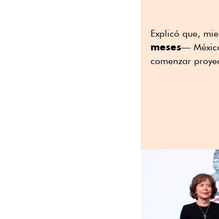
Explicó que, mie
meses
— México
comenzar proyec