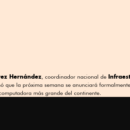
n
k
e
d
n
érez Hernández
Infraes
, coordinador nacional de
mó que la próxima semana se anunciará formalmente 
rcomputadora más grande del continente.