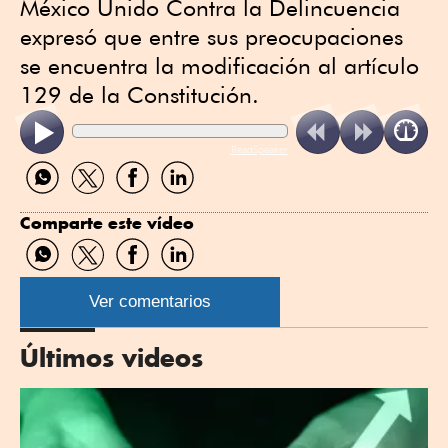
México Unido Contra la Delincuencia
expresó que entre sus preocupaciones
se encuentra la modificación al artículo
129 de la Constitución.
ReadSpeaker
Compartir
Compartir
Compartir
Compartir
por
por
por
por
WhatsApp
Twitter
Facebook
Linkedin
Comparte este vídeo
Compartir
Compartir
Compartir
Compartir
por
por
por
por
WhatsApp
Twitter
Facebook
Linkedin
Ver comentarios
Últimos videos