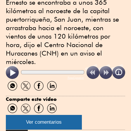
Ernesto se encontraba a unos 365
kilómetros al noroeste de la capital
puertorriqueña, San Juan, mientras se
arrastraba hacia el noroeste, con
vientos de unos 120 kilómetros por
hora, dijo el Centro Nacional de
Huracanes (CNH) en un aviso el
miércoles.
ReadSpeaker
Compartir
Compartir
Compartir
Compartir
por
por
por
por
WhatsApp
Twitter
Facebook
Linkedin
Comparte este vídeo
Compartir
Compartir
Compartir
Compartir
por
por
por
por
WhatsApp
Twitter
Facebook
Linkedin
Ver comentarios