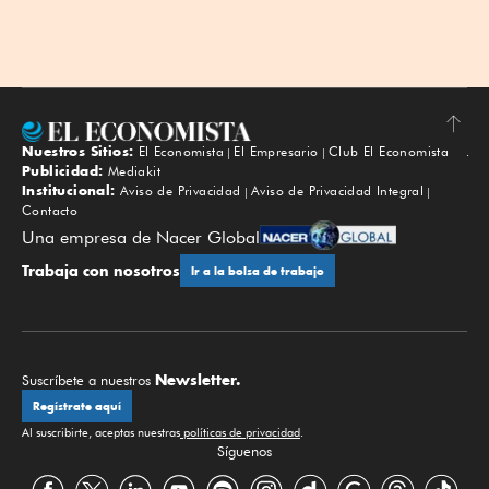
Nuestros Sitios:
El Economista
El Empresario
Club El Economista
Subir
Publicidad:
Mediakit
Institucional:
Aviso de Privacidad
Aviso de Privacidad Integral
Contacto
Una empresa de Nacer Global
Trabaja con nosotros
Ir a la bolsa de trabajo
Newsletter.
Suscríbete a nuestros
Regístrate aquí
Al suscribirte, aceptas nuestras
políticas de privacidad
.
Síguenos