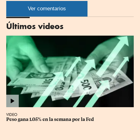
por
por
por
por
WhatsApp
Twitter
Facebook
Linkedin
Ver comentarios
Últimos videos
VIDEO
Peso gana 1.05% en la semana por la Fed