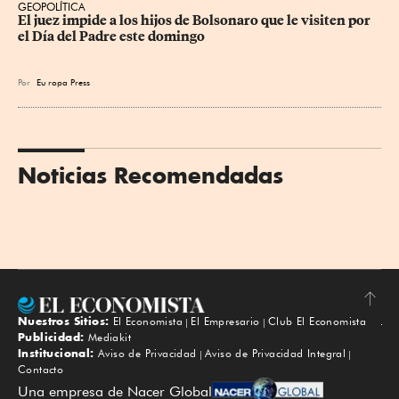
GEOPOLÍTICA
El juez impide a los hijos de Bolsonaro que le visiten por 
el Día del Padre este domingo
Por
Eu
ropa Press
Noticias Recomendadas
Nuestros Sitios:
El Economista
El Empresario
Club El Economista
Subir
Publicidad:
Mediakit
Institucional:
Aviso de Privacidad
Aviso de Privacidad Integral
Contacto
Una empresa de Nacer Global