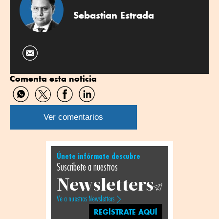
Sebastian Estrada
Comenta esta noticia
Compartir
Compartir
Compartir
Compartir
por
por
por
por
WhatsApp
Twitter
Facebook
Linkedin
Ver comentarios
Únete infórmate descubre
Suscríbete a nuestros
Newsletters
Ve a nuestros Newsletters
REGÍSTRATE AQUÍ