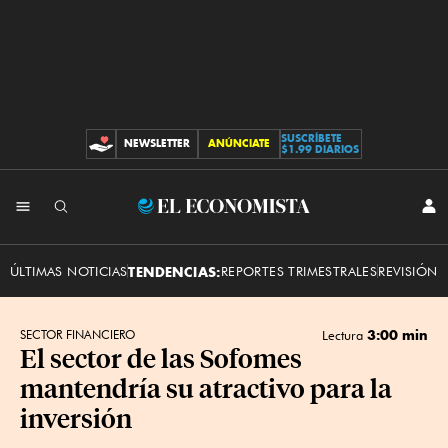
SUSCRÍBETE
NEWSLETTER
ANÚNCIATE
CONTRIBUCIONES
$1.99 DIARIOS
INI
El
SES
Economista
ÚLTIMAS NOTICIAS
TENDENCIAS:
REPORTES TRIMESTRALES
REVISIÓN 
3:00 min
SECTOR FINANCIERO
Lectura
El sector de las Sofomes
mantendría su atractivo para la
inversión