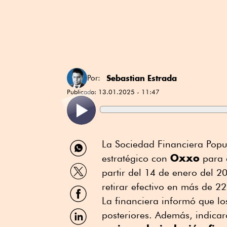
Sebastian Estrada
Por:
Publicado:
13.01.2025 - 11:47
Compartir
La Sociedad Financiera Popu
por
Oxxo
estratégico con
para a
WhatsApp
Compartir
partir del 14 de enero del 2
por
Twitter
retirar efectivo en más de 22
Compartir
por
La financiera informó que lo
Facebook
Compartir
posteriores. Además, indicar
por