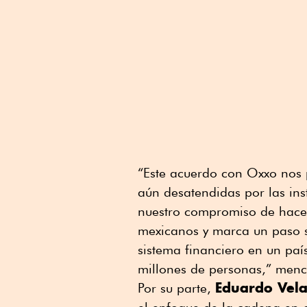
“Este acuerdo con Oxxo nos p
aún desatendidas por las inst
nuestro compromiso de hacer
mexicanos y marca un paso si
sistema financiero en un paí
millones de personas,” men
Eduardo Vel
Por su parte,