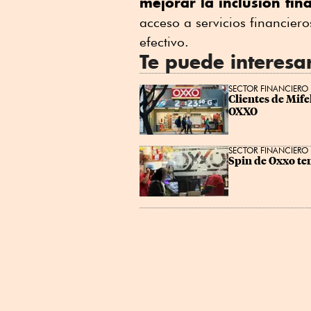
mejorar la inclusión fi
Linkedin
acceso a servicios financie
efectivo.
Te puede interesa
SECTOR FINANCIERO
Clientes de Mife
OXXO
SECTOR FINANCIERO
Spin de Oxxo te