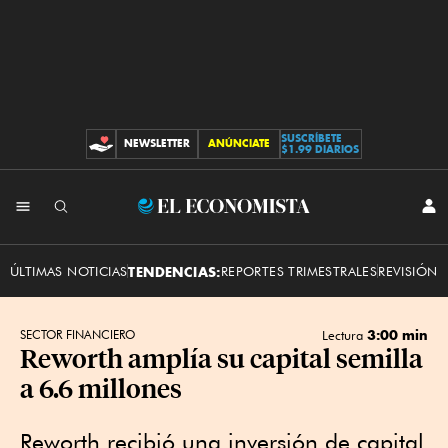
SUSCRÍBETE
NEWSLETTER
ANÚNCIATE
CONTRIBUCIONES
$1.99 DIARIOS
INI
El
SES
Economista
ÚLTIMAS NOTICIAS
TENDENCIAS:
REPORTES TRIMESTRALES
REVISIÓN 
3:00 min
SECTOR FINANCIERO
Lectura
Reworth amplía su capital semilla
a 6.6 millones
Reworth recibió una inversión de capital