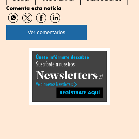
Comenta esta noticia
Compartir
Compartir
Compartir
Compartir
por
por
por
por
WhatsApp
Twitter
Facebook
Linkedin
Ver comentarios
Únete infórmate descubre
Suscríbete a nuestros
Newsletters
Ve a nuestros Newsletters
REGÍSTRATE AQUÍ