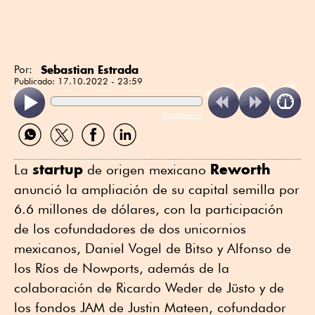
Sebastian Estrada
Por:
Publicado:
17.10.2022 - 23:59
ReadSpeaker
Compartir
Compartir
Compartir
Compartir
por
por
por
por
WhatsApp
Twitter
Facebook
Linkedin
startup
Reworth
La
de origen mexicano
anunció la ampliación de su capital semilla por
6.6 millones de dólares, con la participación
de los cofundadores de dos unicornios
mexicanos, Daniel Vogel de Bitso y Alfonso de
los Ríos de Nowports, además de la
colaboración de Ricardo Weder de Jüsto y de
los fondos JAM de Justin Mateen, cofundador