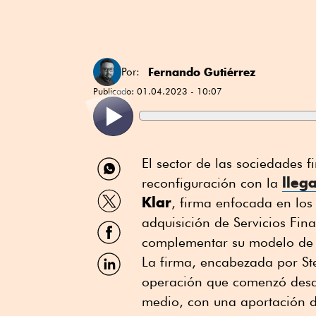
Fernando Gutiérrez
Por:
Publicado:
01.04.2023 - 10:07
Compartir
El sector de las sociedades f
por
lleg
reconfiguración con la
WhatsApp
Compartir
Klar
, firma enfocada en los 
por
Twitter
adquisición de Servicios Fina
Compartir
por
complementar su modelo de 
Facebook
Compartir
La firma, encabezada por St
por
operación que comenzó desde
Linkedin
medio, con una aportación d