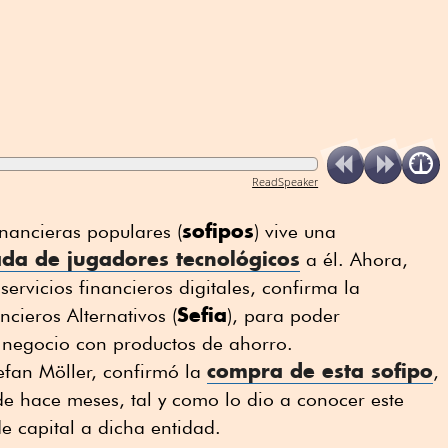
ReadSpeaker
sofipos
inancieras populares (
) vive una
ada de jugadores tecnológicos
a él. Ahora,
servicios financieros digitales, confirma la
Sefia
ncieros Alternativos (
), para poder
negocio con productos de ahorro.
compra de esta
sofipo
efan Möller, confirmó la
,
 hace meses, tal y como lo dio a conocer este
e capital a dicha entidad.