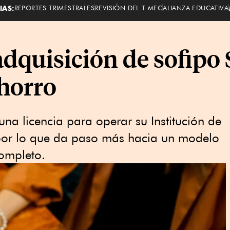
IAS:
REPORTES TRIMESTRALES
REVISIÓN DEL T-MEC
ALIANZA EDUCATIVA
dquisición de sofipo S
horro
na licencia para operar su Institución de
por lo que da paso más hacia un modelo
completo.