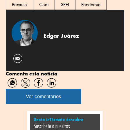
Banxico
Codi
SPEI
Pandemia
Edgar Juárez
Comenta esta noticia
Compartir
Compartir
Compartir
Compartir
por
por
por
por
WhatsApp
Twitter
Facebook
Linkedin
Ver comentarios
Únete infórmate descubre
Suscríbete a nuestros