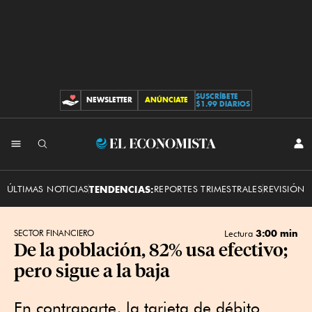
SUSCRÍBETE
NEWSLETTER
ANÚNCIATE
CONTRIBUCIONES
$1.99 DIARIOS
INI
El
SES
Economista
ÚLTIMAS NOTICIAS
TENDENCIAS:
REPORTES TRIMESTRALES
REVISIÓN 
3:00 min
SECTOR FINANCIERO
Lectura
De la población, 82% usa efectivo;
pero sigue a la baja
En contraparte, la tarjeta de débito