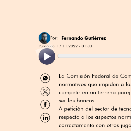
Fernando Gutiérrez
Por:
Publicado:
17.11.2022 - 01:33
Compartir
La Comisión Federal de Com
por
normativos que impiden a las
WhatsApp
Compartir
competir en un terreno pare
por
Twitter
ser los bancos.
Compartir
por
A petición del sector de tecn
Facebook
Compartir
respecto a los aspectos norm
por
correctamente con otros jug
Linkedin