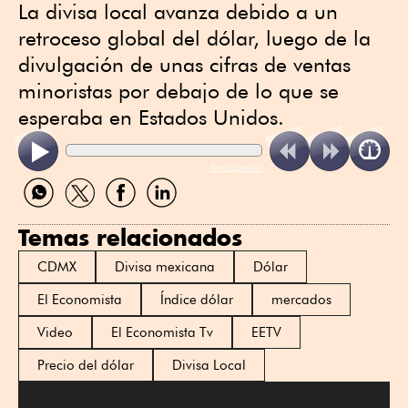
La divisa local avanza debido a un
retroceso global del dólar, luego de la
divulgación de unas cifras de ventas
minoristas por debajo de lo que se
esperaba en Estados Unidos.
ReadSpeaker
Compartir
Compartir
Compartir
Compartir
por
por
por
por
WhatsApp
Twitter
Facebook
Linkedin
Temas relacionados
CDMX
Divisa mexicana
Dólar
El Economista
Índice dólar
mercados
Video
El Economista Tv
EETV
Precio del dólar
Divisa Local