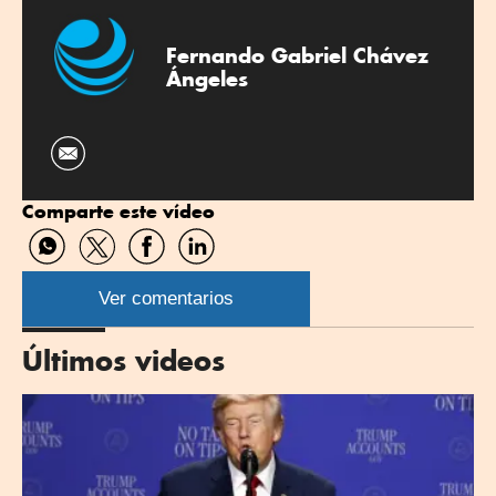
Fernando Gabriel Chávez
Ángeles
Comparte este vídeo
Compartir
Compartir
Compartir
Compartir
por
por
por
por
WhatsApp
Twitter
Facebook
Linkedin
Ver comentarios
Últimos videos