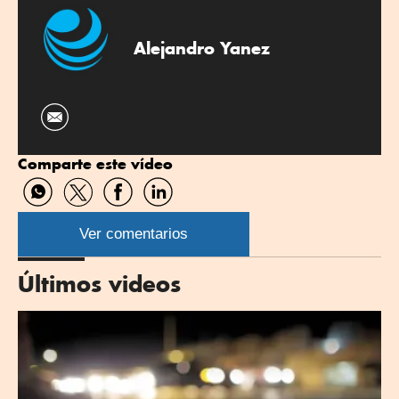
Alejandro Yanez
Comparte este vídeo
Compartir
Compartir
Compartir
Compartir
por
por
por
por
WhatsApp
Twitter
Facebook
Linkedin
Ver comentarios
Últimos videos