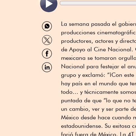
Compartir
La semana pasada el gobierno
por
producciones cinematográfica
WhatsApp
Compartir
productores, actores y direct
por
Twitter
de Apoyo al Cine Nacional. 
Compartir
por
mexicana se tomaron orgullo
Facebook
Compartir
Nacional para festejar el a
por
grupo y exclamó: “¡Con este
Linkedin
hay país en el mundo que ten
todo… y técnicamente somos 
puntada de que “lo que no te
un cambio, ver y ser parte d
México desde hace cuando m
estadounidense. Su exitosa c
forjó fuera de México. La 4T