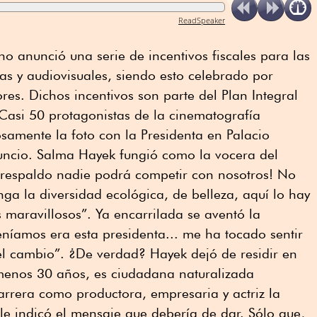
ReadSpeaker
 anunció una serie de incentivos fiscales para las
s y audiovisuales, siendo esto celebrado por
ores. Dichos incentivos son parte del Plan Integral
Casi 50 protagonistas de la cinematografía
samente la foto con la Presidenta en Palacio
nuncio. Salma Hayek fungió como la vocera del
 respaldo nadie podrá competir con nosotros! No
ga la diversidad ecológica, de belleza, aquí lo hay
maravillosos”. Ya encarrilada se aventó la
níamos era esta presidenta... me ha tocado sentir
el cambio”. ¿De verdad? Hayek dejó de residir en
enos 30 años, es ciudadana naturalizada
arrera como productora, empresaria y actriz la
 le indicó el mensaje que debería de dar. Sólo que,