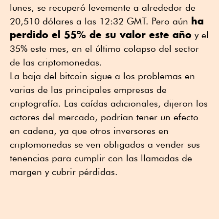
lunes, se recuperó levemente a alrededor de
ha
20,510 dólares a las 12:32 GMT. Pero aún
perdido el 55% de su valor este año
y el
35% este mes, en el último colapso del sector
de las criptomonedas.
La baja del bitcoin sigue a los problemas en
varias de las principales empresas de
criptografía. Las caídas adicionales, dijeron los
actores del mercado, podrían tener un efecto
en cadena, ya que otros inversores en
criptomonedas se ven obligados a vender sus
tenencias para cumplir con las llamadas de
margen y cubrir pérdidas.