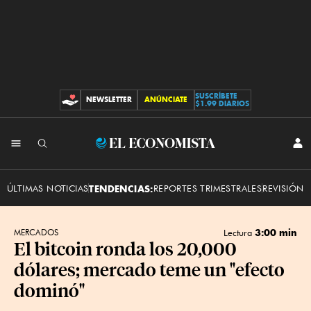
SUSCRÍBETE
NEWSLETTER
ANÚNCIATE
CONTRIBUCIONES
$1.99 DIARIOS
INI
El
SES
Economista
ÚLTIMAS NOTICIAS
TENDENCIAS:
REPORTES TRIMESTRALES
REVISIÓN 
3:00 min
MERCADOS
Lectura
El bitcoin ronda los 20,000
dólares; mercado teme un "efecto
dominó"