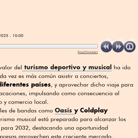
2025 - 10:00
ReadSpeaker
turismo deportivo y musical
valor del
ha ido
a vez es más común asistir a conciertos,
diferentes países
, y aprovechar dicho viaje para
vacaciones, impulsando como consecuencia al
o y comercio local.
Oasis
y Coldplay
bales de bandas como
urismo musical está preparado para alcanzar los
s para 2032, destacando una oportunidad
mpresas aprovechen este creciente mercado.