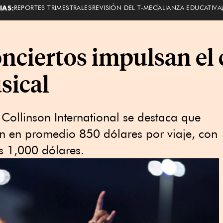
IAS:
REPORTES TRIMESTRALES
REVISIÓN DEL T-MEC
ALIANZA EDUCATIVA
onciertos impulsan el
sical
Collinson International se destaca que
an en promedio 850 dólares por viaje, con
s 1,000 dólares.