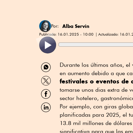
Alba Servín
Por:
Publicado:
16.01.2025 - 10:00
Actualizado:
16.01.
Compartir
Durante los últimos años, el 
por
en aumento debido a que cad
WhatsApp
Compartir
festivales o eventos de 
por
Twitter
tomarse unos dias extra de 
Compartir
por
sector hotelero, gastronómic
Facebook
Compartir
Por ejemplo, con giras glo
por
planificadas para 2025, el t
Linkedin
13.8 mil millones de dólare
significativa para que las e