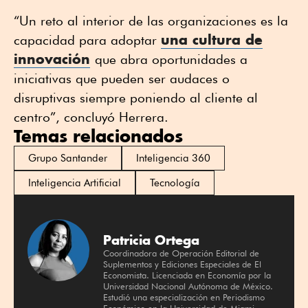
“Un reto al interior de las organizaciones es la
una cultura de
capacidad para adoptar
innovación
que abra oportunidades a
iniciativas que pueden ser audaces o
disruptivas siempre poniendo al cliente al
centro”, concluyó Herrera.
Temas relacionados
Grupo Santander
Inteligencia 360
Inteligencia Artificial
Tecnología
Patricia Ortega
Coordinadora de Operación Editorial de
Suplementos y Ediciones Especiales de El
Economista. Licenciada en Economía por la
Universidad Nacional Autónoma de México.
Estudió una especialización en Periodismo
Económico en la Universidad de Miami,