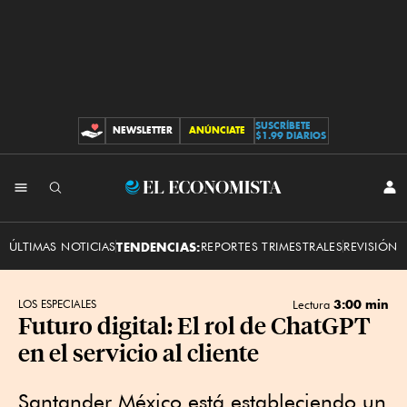
SUSCRÍBETE
NEWSLETTER
ANÚNCIATE
CONTRIBUCIONES
$1.99 DIARIOS
INI
El
SES
Economista
ÚLTIMAS NOTICIAS
TENDENCIAS:
REPORTES TRIMESTRALES
REVISIÓN 
3:00 min
LOS ESPECIALES
Lectura
Futuro digital: El rol de ChatGPT
en el servicio al cliente
Santander México está estableciendo un