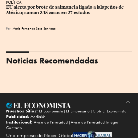
POLÍTICA
EU alerta por brote de salmonela ligado a jalapeños de 
México; suman 345 casos en 27 estados
Por
María Fernanda Sosa Santiago
Noticias Recomendadas
Nuestros Sitios:
El Economista
El Empresario
Club El Economista
Subir
Publicidad:
Mediakit
Institucional:
Aviso de Privacidad
Aviso de Privacidad Integral
Contacto
Una empresa de Nacer Global