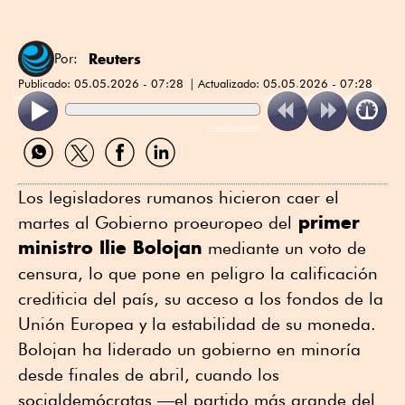
Reuters
Por:
Publicado:
05.05.2026 - 07:28
Actualizado:
05.05.2026 - 07:28
ReadSpeaker
Compartir
Compartir
Compartir
Compartir
por
por
por
por
WhatsApp
Twitter
Facebook
Linkedin
Los legisladores rumanos hicieron caer el
primer
martes al Gobierno proeuropeo ⁠del
ministro Ilie Bolojan
mediante un voto de
censura, lo que pone en peligro la calificación
crediticia del país, su acceso ⁠a los fondos de ⁠la
Unión Europea y la estabilidad de su moneda.
Bolojan ha liderado un gobierno en minoría
desde finales de abril, cuando los
socialdemócratas —el partido más grande del