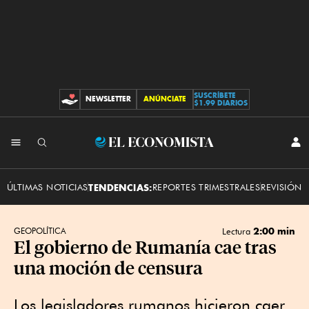
SUSCRÍBETE
NEWSLETTER
ANÚNCIATE
CONTRIBUCIONES
$1.99 DIARIOS
INI
El
SES
Economista
ÚLTIMAS NOTICIAS
TENDENCIAS:
REPORTES TRIMESTRALES
REVISIÓN 
2:00 min
GEOPOLÍTICA
Lectura
El gobierno de Rumanía cae tras
una moción de censura
Los legisladores rumanos hicieron caer