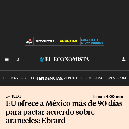
SUSCRÍBETE
NEWSLETTER
ANÚNCIATE
CONTRIBUCIONES
$1.99 DIARIOS
INI
El
SES
Economista
ÚLTIMAS NOTICIAS
TENDENCIAS:
REPORTES TRIMESTRALES
REVISIÓN 
4:00 min
EMPRESAS
Lectura
EU ofrece a México más de 90 días
para pactar acuerdo sobre
aranceles: Ebrard