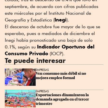
septiembre, de acuerdo con cifras publicadas
este miércoles por el Instituto Nacional de
Inegi
Geografía y Estadística (
).
El descenso de octubre fue mayor de lo que se
esperaba, pues a mediados de diciembre el
Inegi había pronosticado una baja de solo
Indicador Oportuno del
0.1%, según su
Consumo Privado
(IOCP).
Te puede interesar
EMPRESAS
Ven consumo más débil si no 
mejora empleo formal
EMPRESAS
Exportaciones dinamizaron la 
demanda agregada en el tercer 
trimestre