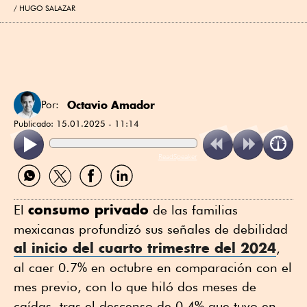
HUGO SALAZAR
Octavio Amador
Por:
Publicado:
15.01.2025 - 11:14
ReadSpeaker
Compartir
Compartir
Compartir
Compartir
por
por
por
por
WhatsApp
Twitter
Facebook
Linkedin
consumo privado
El
de las familias
mexicanas profundizó sus señales de debilidad
al inicio del cuarto trimestre del 2024
,
al caer 0.7% en octubre en comparación con el
mes previo, con lo que hiló dos meses de
caídas, tras el descenso de 0.4% que tuvo en