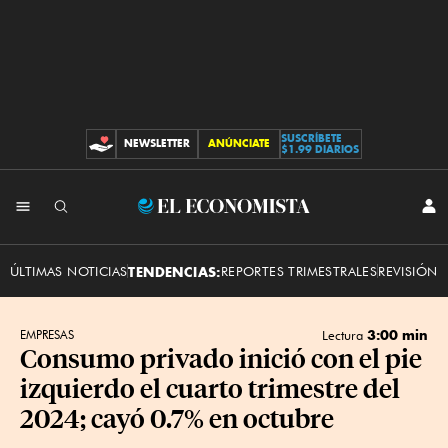
SUSCRÍBETE
NEWSLETTER
ANÚNCIATE
CONTRIBUCIONES
$1.99 DIARIOS
INI
El
SES
Economista
ÚLTIMAS NOTICIAS
TENDENCIAS:
REPORTES TRIMESTRALES
REVISIÓN 
3:00 min
EMPRESAS
Lectura
Consumo privado inició con el pie
izquierdo el cuarto trimestre del
2024; cayó 0.7% en octubre