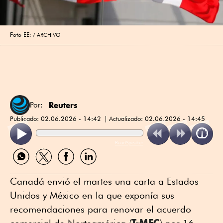
Foto EE:
ARCHIVO
Reuters
Por:
Publicado:
02.06.2026 - 14:42
Actualizado:
02.06.2026 - 14:45
ReadSpeaker
Compartir
Compartir
Compartir
Compartir
por
por
por
por
WhatsApp
Twitter
Facebook
Linkedin
Canadá envió el martes una carta a Estados
Unidos y México en la que exponía sus
recomendaciones para renovar el acuerdo
T-MEC
comercial de Norteamérica (
) por 16