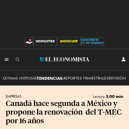
SUSCRÍBETE
NEWSLETTER
ANÚNCIATE
CONTRIBUCIONES
$1.99 DIARIOS
INI
El
SES
Economista
ÚLTIMAS NOTICIAS
TENDENCIAS:
REPORTES TRIMESTRALES
REVISIÓN 
3:00 min
EMPRESAS
Lectura
Canadá hace segunda a México y
propone la renovación del T-MEC
por 16 años