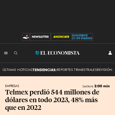
SUSCRÍBETE
NEWSLETTER
ANÚNCIATE
CONTRIBUCIONES
$1.99 DIARIOS
INI
El
SES
Economista
ÚLTIMAS NOTICIAS
TENDENCIAS:
REPORTES TRIMESTRALES
REVISIÓN 
2:00 min
EMPRESAS
Lectura
Telmex perdió 544 millones de
dólares en todo 2023, 48% más
que en 2022