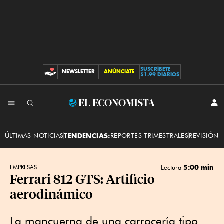
SUSCRÍBETE
NEWSLETTER
ANÚNCIATE
CONTRIBUCIONES
$1.99 DIARIOS
INI
El
SES
Economista
ÚLTIMAS NOTICIAS
TENDENCIAS:
REPORTES TRIMESTRALES
REVISIÓN 
5:00 min
EMPRESAS
Lectura
Ferrari 812 GTS: Artificio
aerodinámico
La mancuerna de una carrocería tipo