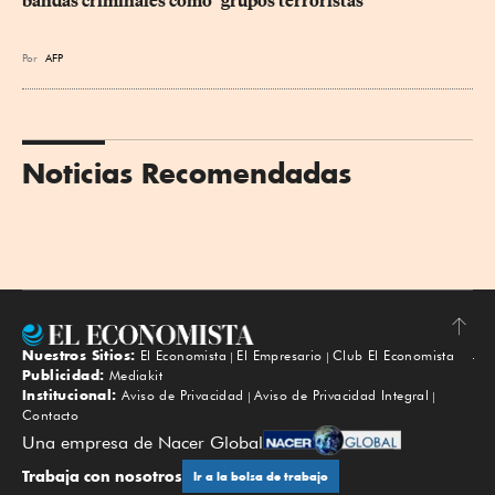
bandas criminales como "grupos terroristas"
Por
AFP
Noticias Recomendadas
Nuestros Sitios:
El Economista
El Empresario
Club El Economista
Subir
Publicidad:
Mediakit
Institucional:
Aviso de Privacidad
Aviso de Privacidad Integral
Contacto
Una empresa de Nacer Global
Trabaja con nosotros
Ir a la bolsa de trabajo