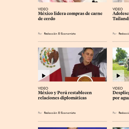
VIDEO
VIDEO
México lidera compras de carne 
Adolesc
de cerdo
Tailand
Por
Redacción El Economista
Por
Redacci
VIDEO
VIDEO
México y Perú restablecen 
Desplie
relaciones diplomáticas
por agu
Por
Redacción El Economista
Por
Redacci