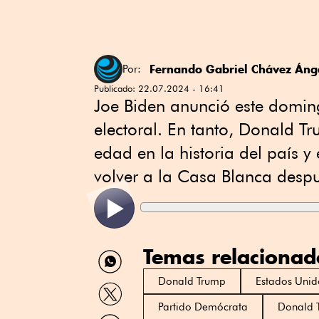
Fernando Gabriel Chávez Áng
Por:
Publicado:
22.07.2024 - 16:41
Joe Biden anunció este doming
electoral. En tanto, Donald T
edad en la historia del país y
volver a la Casa Blanca desp
Temas relacionad
Compartir
por
WhatsApp
Donald Trump
Estados Unid
Compartir
por
Partido Demócrata
Donald 
Twitter
Compartir