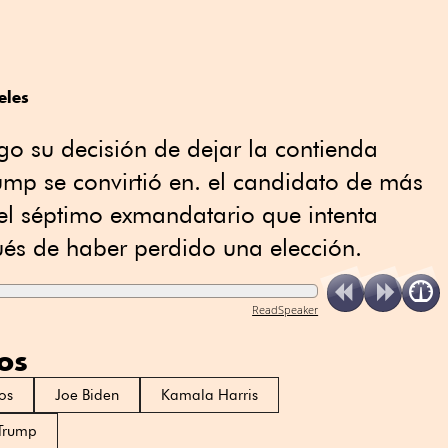
eles
o su decisión de dejar la contienda
rump se convirtió en. el candidato de más
 el séptimo exmandatario que intenta
ués de haber perdido una elección.
ReadSpeaker
os
os
Joe Biden
Kamala Harris
Trump