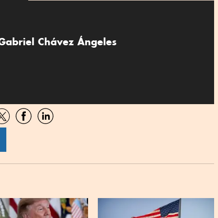
Gabriel Chávez Ángeles
artir
Compartir
Compartir
Compartir
por
por
por
sApp
Twitter
Facebook
Linkedin