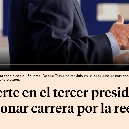
ntienda electoral. En tanto, Donald Trump se convirtió en. el candidato de más edad
una elección.
rte en el tercer presid
onar carrera por la re