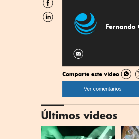
por
Facebook
Compartir
por
Linkedin
Fernando 
Comparte este vídeo
Comp
por
Ver comentarios
What
Últimos videos