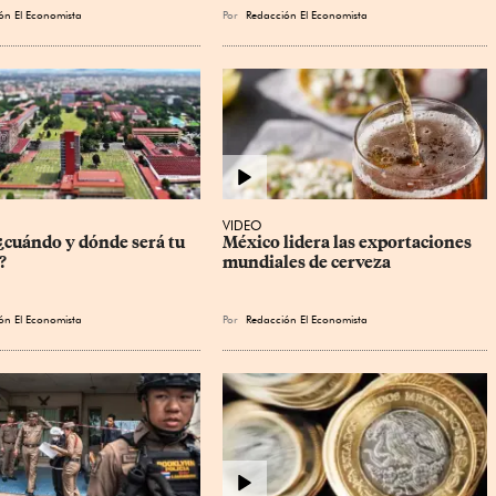
ón El Economista
Por
Redacción El Economista
VIDEO
cuándo y dónde será tu 
México lidera las exportaciones 
?
mundiales de cerveza
ón El Economista
Por
Redacción El Economista