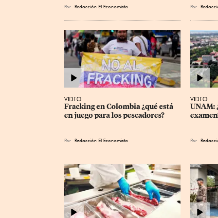
Por
Redacción El Economista
Por
Redacci
VIDEO
VIDEO
Fracking en Colombia ¿qué está 
UNAM: ¿
en juego para los pescadores?
examen
Por
Redacción El Economista
Por
Redacci