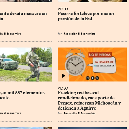
VIDEO
ente desata masacre en 
Peso se fortalece por menor 
ia
presión de la Fed
ón El Economista
Por
Redacción El Economista
VIDEO
gan mil 557 elementos 
Fracking recibe aval 
acate
condicionado, cae aporte de 
Pemex, refuerzan Michoacán y 
detienen a Aguirre
ón El Economista
Por
Redacción El Economista