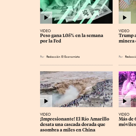
VIDEO
VIDEO
Peso gana 1.05% en la semana 
Trump a
por la Fed
minera 
Por
Redacción El Economista
Por
Redacci
VIDEO
VIDEO
¡Impresionante! El Río Amarillo 
Más de 6
desata una cascada dorada que 
móviles
asombra a miles en China