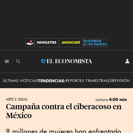
SUSCRÍBETE
NEWSLETTER
ANÚNCIATE
CONTRIBUCIONES
$1.99 DIARIOS
INI
El
SES
Economista
ÚLTIMAS NOTICIAS
TENDENCIAS:
REPORTES TRIMESTRALES
REVISIÓN 
4:00 min
ARTE E IDEAS
Lectura
Campaña contra el ciberacoso en
México
9 millones de mujeres han enfrentado