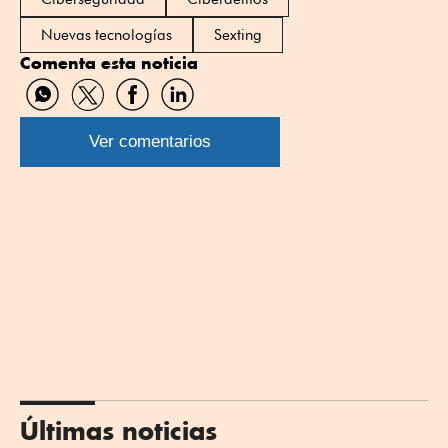
Nuevas tecnologías
Sexting
Comenta esta noticia
Compartir
Compartir
Compartir
Compartir
por
por
por
por
WhatsApp
Twitter
Facebook
Linkedin
Ver comentarios
Últimas noticias