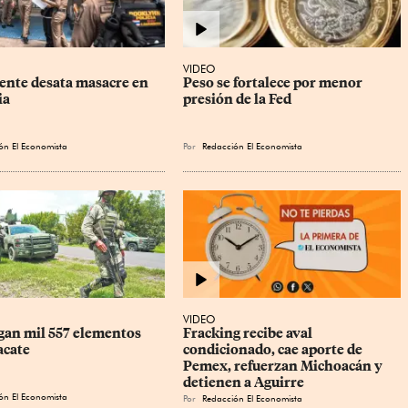
VIDEO
ente desata masacre en 
Peso se fortalece por menor 
ia
presión de la Fed
ón El Economista
Por
Redacción El Economista
VIDEO
gan mil 557 elementos 
Fracking recibe aval 
acate
condicionado, cae aporte de 
Pemex, refuerzan Michoacán y 
detienen a Aguirre
ón El Economista
Por
Redacción El Economista