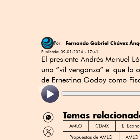
Fernando Gabriel Chávez Áng
Por:
Publicado:
09.01.2024 - 17:41
El presiente Andrés Manuel L
una “vil venganza” el que la 
de Ernestina Godoy como Fisc
Temas relacionad
Compartir
por
WhatsApp
AMLO
CDMX
El Econo
Compartir
por
Propuestas de AMLO
AMLO p