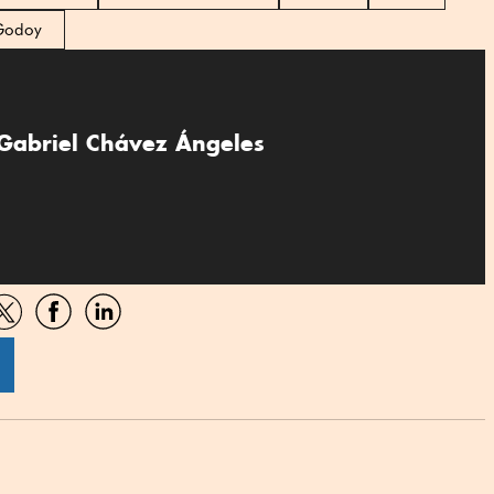
 Godoy
Gabriel Chávez Ángeles
artir
Compartir
Compartir
Compartir
por
por
por
sApp
Twitter
Facebook
Linkedin