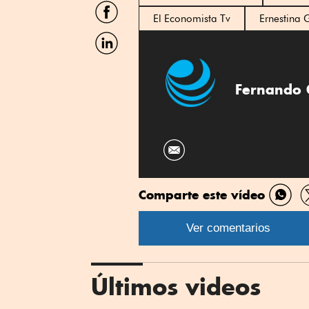
Twitter
Compartir
por
El Economista Tv
Ernestina
Facebook
Compartir
por
Linkedin
Fernando 
Comparte este vídeo
Comp
por
Ver comentarios
What
Últimos videos