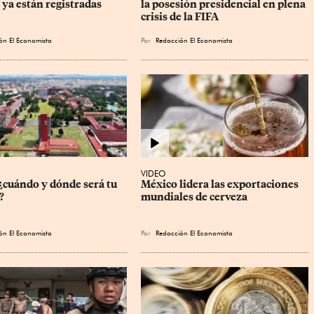
 ya están registradas
la posesión presidencial en plena 
crisis de la FIFA
ón El Economista
Por
Redacción El Economista
VIDEO
cuándo y dónde será tu 
México lidera las exportaciones 
?
mundiales de cerveza
ón El Economista
Por
Redacción El Economista