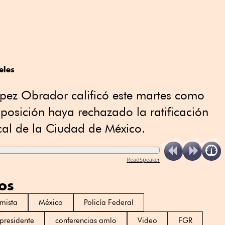
eles
ópez Obrador calificó este martes como
oposición haya rechazado la ratificación
al de la Ciudad de México.
ReadSpeaker
os
mista
México
Policía Federal
residente
conferencias amlo
Video
FGR