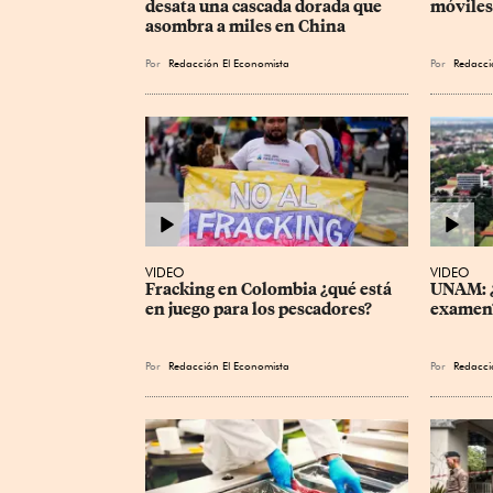
desata una cascada dorada que 
móviles
asombra a miles en China
Por
Redacción El Economista
Por
Redacci
VIDEO
VIDEO
Fracking en Colombia ¿qué está 
UNAM: ¿
en juego para los pescadores?
examen
Por
Redacción El Economista
Por
Redacci