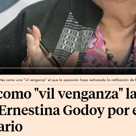
rtes como una “vil venganza” el que la oposición haya rechazado la ratificación d
como "vil venganza" l
 Ernestina Godoy por 
ario