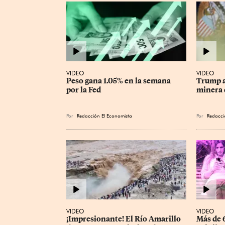
VIDEO
VIDEO
Peso gana 1.05% en la semana 
Trump a
por la Fed
minera 
Por
Redacción El Economista
Por
Redacci
VIDEO
VIDEO
¡Impresionante! El Río Amarillo 
Más de 6