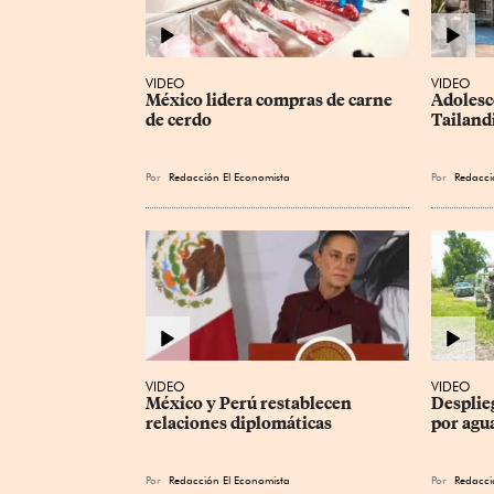
VIDEO
VIDEO
México lidera compras de carne 
Adolesc
de cerdo
Tailand
Por
Redacción El Economista
Por
Redacci
VIDEO
VIDEO
México y Perú restablecen 
Desplie
relaciones diplomáticas
por agu
Por
Redacción El Economista
Por
Redacci